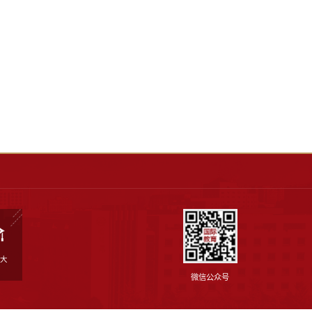
共0条
首页
上页
1
下页
尾页