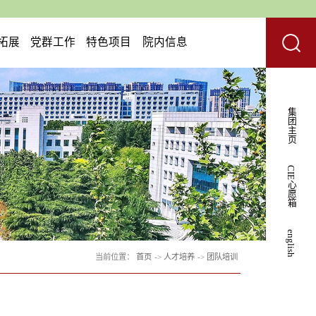
6)官方网站-Officials Website
学术研究
人才培养
员工工作
招生拓展