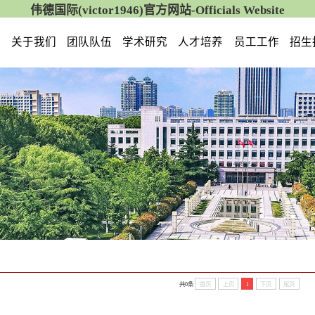
伟德国际(victor194
关于我们
团队队伍